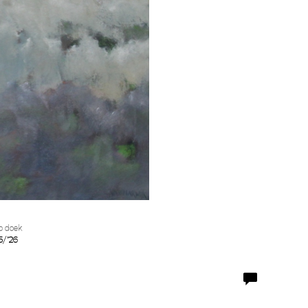
p doek
/'26