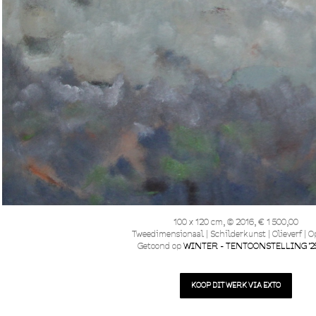
100 x 120 cm, © 2016, € 1 500,00
Tweedimensionaal | Schilderkunst | Olieverf | O
Getoond op
WINTER - TENTOONSTELLING '25
KOOP DIT WERK VIA EXTO