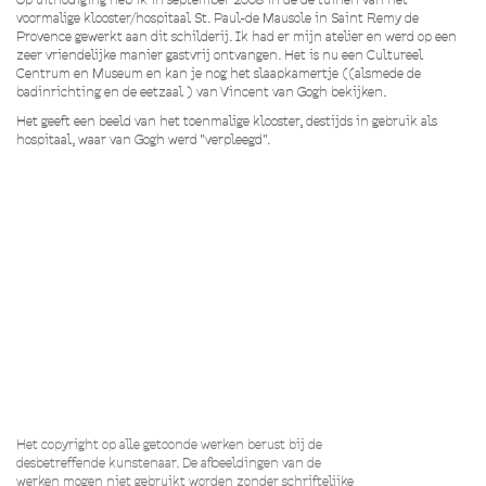
voormalige klooster/hospitaal St. Paul-de Mausole in Saint Remy de
Provence gewerkt aan dit schilderij. Ik had er mijn atelier en werd op een
zeer vriendelijke manier gastvrij ontvangen. Het is nu een Cultureel
Centrum en Museum en kan je nog het slaapkamertje ((alsmede de
badinrichting en de
eetzaal ) van Vincent van Gogh bekijken.
Het geeft een beeld van het toenmalige klooster, destijds in gebruik als
hospitaal, waar van Gogh werd "verpleegd".
Het copyright op alle getoonde werken berust bij de
desbetreffende kunstenaar. De afbeeldingen van de
werken mogen niet gebruikt worden zonder schriftelijke