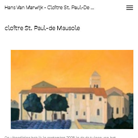
Hans Van Marwijk - Cloître St. Paul-De Mausole
Togg
navi
cloître St. Paul-de Mausole
Op uitnodiging heb ik in september 2008 in de de tuinen van het