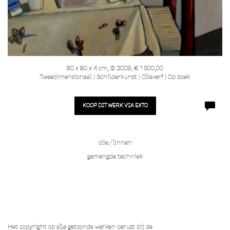
80 x 80 x 4 cm, © 2009, € 1 500,00
Tweedimensionaal | Schilderkunst | Olieverf | Op doek
KOOP DIT WERK VIA EXTO
olie / linnen
gemengde techniek
Het copyright op alle getoonde werken berust bij de