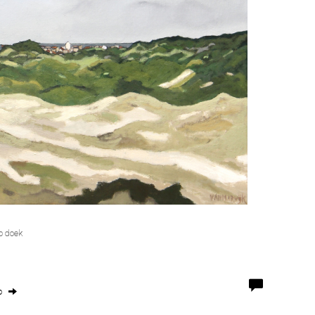
p doek
o