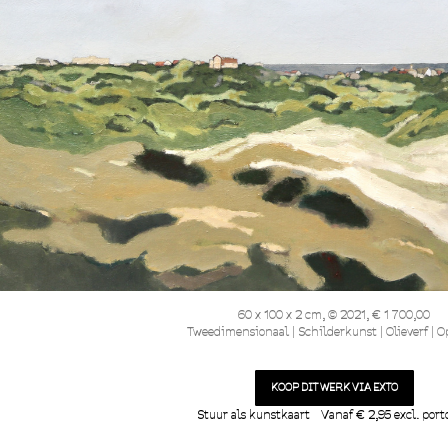
60 x 100 x 2 cm, © 2021, € 1 700,00
Tweedimensionaal | Schilderkunst | Olieverf | O
KOOP DIT WERK VIA EXTO
Stuur als kunstkaart
Vanaf € 2,95 excl. port