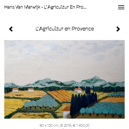
Hans Van Marwijk - L' Agricultur En Provence
Togg
navi
L' Agricultur en Provence
80 x 120 cm, © 2019, € 1 400,00