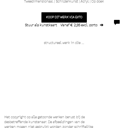
Tweedimensionaal | Schilderkunst | Acryl | Op doek
KOOP DIT WERK VIA EXTO
Stuur als kunstkaart
Vanaf € 2,95 excl. porto
structureel werk in olie ...
Het copyright op alle getoonde werken berust bij de
desbetreffende kunstenaar. De afbeeldingen van de
werken mogen niet gebruikt worden zonder schriftelijke