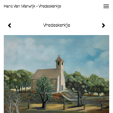
Hans Van Marwijk - Vredeskerkje
Togg
navi
Vredeskerkje