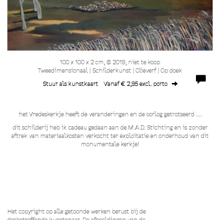
100 x 100 x 2 cm, © 2019, niet te koop
Tweedimensionaal | Schilderkunst | Olieverf | Op doek
Stuur als kunstkaart
Vanaf € 2,95 excl. porto
het Vredeskerkje heeft de veranderingen en de oorlog getrotseerd ....
dit schilderij heb ik cadeau gedaan aan de M.A.D. Stichting en is zonder
aftrek van materiaalkosten verkocht ter exploitatie en onderhoud van dit
monumentale kerkje!
Het copyright op alle getoonde werken berust bij de
desbetreffende kunstenaar. De afbeeldingen van de