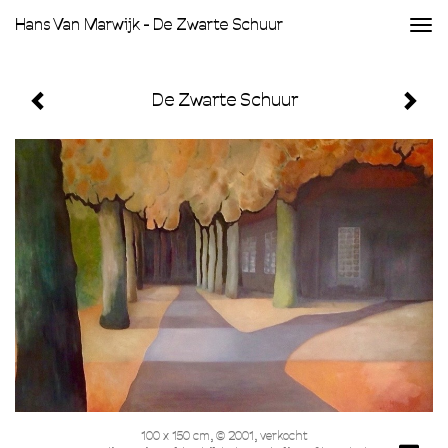
Hans Van Marwijk - De Zwarte Schuur
Togg
navi
De Zwarte Schuur
100 x 150 cm, © 2001, verkocht