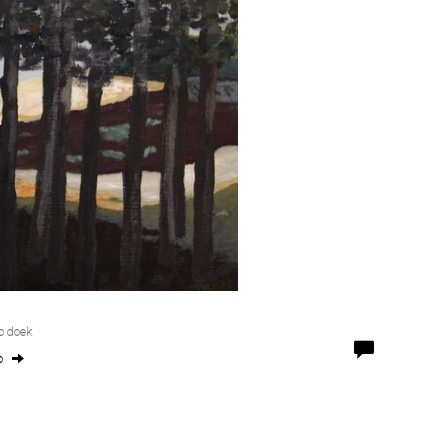
p doek
o