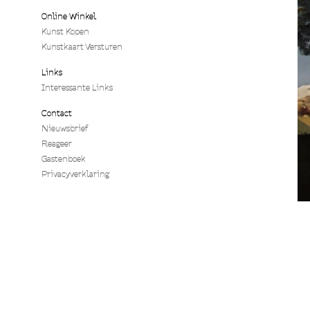
Online Winkel
Kunst Kopen
Kunstkaart Versturen
Links
Interessante Links
Contact
Nieuwsbrief
Reageer
Gastenboek
Privacyverklaring