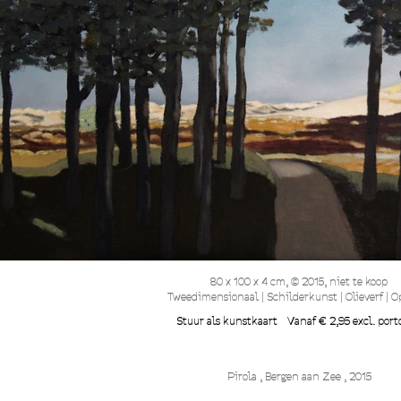
80 x 100 x 4 cm, © 2015, niet te koop
Tweedimensionaal | Schilderkunst | Olieverf | O
Stuur als kunstkaart
Vanaf € 2,95 excl. port
Pirola , Bergen aan Zee , 2015