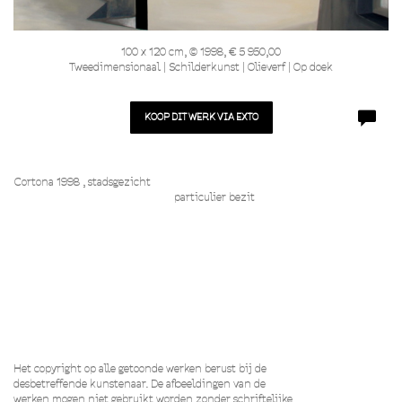
100 x 120 cm, © 1998, € 5 950,00
Tweedimensionaal | Schilderkunst | Olieverf | Op doek
KOOP DIT WERK VIA EXTO
Cortona 1998 , stadsgezicht
particulier bezit
Het copyright op alle getoonde werken berust bij de
desbetreffende kunstenaar. De afbeeldingen van de
werken mogen niet gebruikt worden zonder schriftelijke