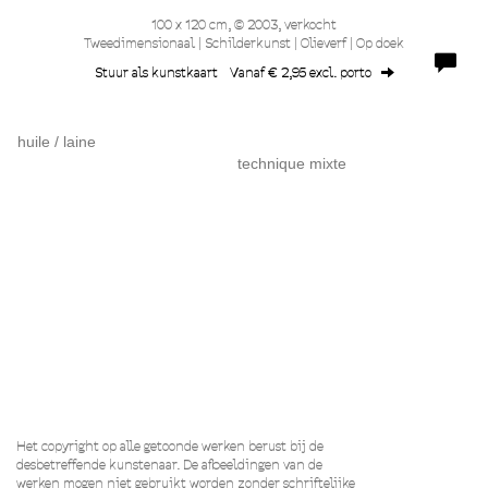
100 x 120 cm, © 2003, verkocht
Tweedimensionaal | Schilderkunst | Olieverf | Op doek
Stuur als kunstkaart
Vanaf € 2,95 excl. porto
huile / laine
technique mixte
Het copyright op alle getoonde werken berust bij de
desbetreffende kunstenaar. De afbeeldingen van de
werken mogen niet gebruikt worden zonder schriftelijke